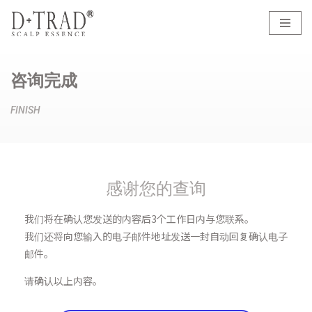
コ
ン
テ
咨询完成
ン
ツ
FINISH
へ
ス
キ
ッ
感谢您的查询
プ
我们将在确认您发送的内容后3个工作日内与您联系。
我们还将向您输入的电子邮件地址发送一封自动回复确认电子
邮件。
请确认以上内容。