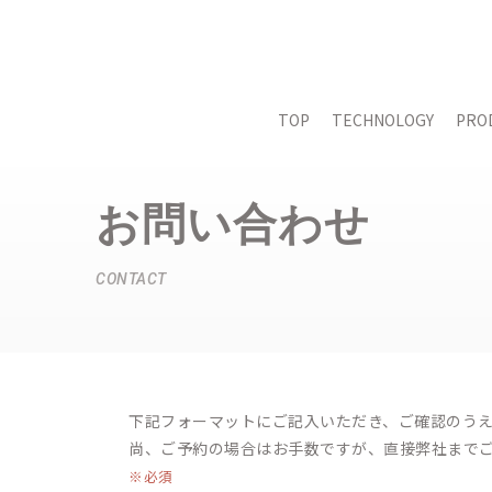
コ
ン
テ
TOP
TECHNOLOGY
PRO
ン
ツ
へ
お問い合わせ
ス
キ
ッ
CONTACT
プ
下記フォーマットにご記入いただき、ご確認のう
尚、ご予約の場合はお手数ですが、直接弊社まで
※必須