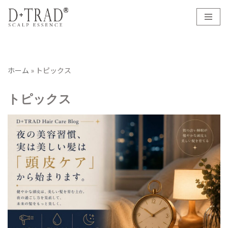
コ
ン
テ
ン
ホーム
»
トピックス
ツ
へ
トピックス
ス
キ
ッ
プ