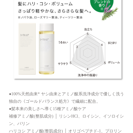
●100%天然由来* ヤシ由来とアミノ酸系洗浄成分で優しく洗う
独自の《ゴールドバランス処方》で繊細に配合。
●髪本来の美しさへ導く15種アミノ酸ケア
補修アミノ酸(整肌成分) │ リシンHCl、ロイシン、イソロイシ
ン、バリン
ハリコシ アミノ酸(整肌成分) │ オリゴペプチド-1、プロリン