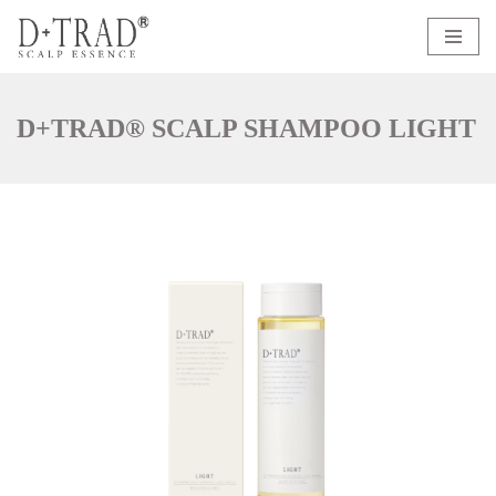
コ
ン
テ
D+TRAD® SCALP SHAMPOO LIGHT
ン
ツ
へ
ス
キ
ッ
プ