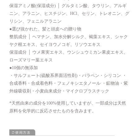
保湿アミノ酸(保湿成分) │ グルタミン酸、タウリン、アルギ
ニン、アラニン、ヒスチジン、HCl、セリン、トレオニン、グ
リシン、フェニルアラニン
●選び抜かれた、髪と頭皮への贈り物
整肌成分 │ ヘマチン、加水分解シルク、褐藻エキス、シャク
ヤク根エキス、セイヨウノコギ、リソウエキス
保湿成分 │ ウメ果実エキス、ウンシュウミカン果皮エキス、
ローズマリー葉エキス
●10個の無添加
・サルフェート(硫酸系界面活性剤)・パラベン・シリコン ・
合成香料・合成着色料・フェノキシエタノール ・鉱物油・紫
外線吸収剤・小麦由来成分・マイクロプラスチック
*天然由来の成分を100%使用していますが、一部成分は天然
原料を化学的に反応させたものを含みます。