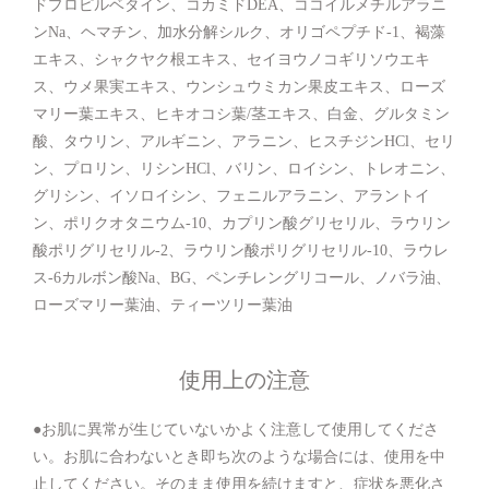
ドプロピルベタイン、コカミドDEA、ココイルメチルアラニ
ンNa、ヘマチン、加水分解シルク、オリゴペプチド-1、褐藻
エキス、シャクヤク根エキス、セイヨウノコギリソウエキ
ス、ウメ果実エキス、ウンシュウミカン果皮エキス、ローズ
マリー葉エキス、ヒキオコシ葉/茎エキス、白金、グルタミン
酸、タウリン、アルギニン、アラニン、ヒスチジンHCl、セリ
ン、プロリン、リシンHCl、バリン、ロイシン、トレオニン、
グリシン、イソロイシン、フェニルアラニン、アラントイ
ン、ポリクオタニウム-10、カプリン酸グリセリル、ラウリン
酸ポリグリセリル-2、ラウリン酸ポリグリセリル-10、ラウレ
ス-6カルボン酸Na、BG、ペンチレングリコール、ノバラ油、
ローズマリー葉油、ティーツリー葉油
使用上の注意
●お肌に異常が生じていないかよく注意して使用してくださ
い。お肌に合わないとき即ち次のような場合には、使用を中
止してください。そのまま使用を続けますと、症状を悪化さ