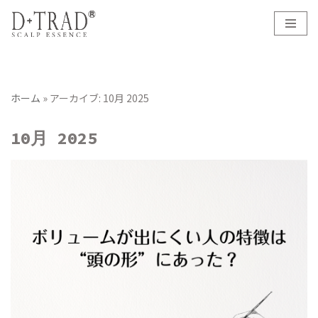
コ
ン
テ
ン
ホーム
»
アーカイブ: 10月 2025
ツ
へ
10月 2025
ス
キ
ッ
プ