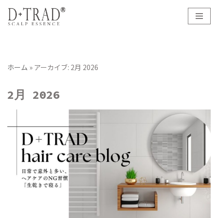
コ
ン
テ
ン
ホーム
»
アーカイブ: 2月 2026
ツ
へ
2月 2026
ス
キ
ッ
プ