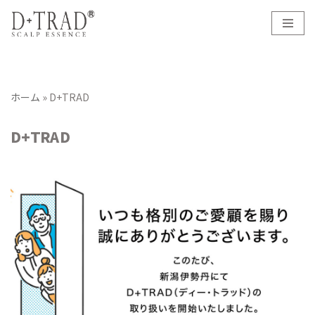
コ
ン
テ
ン
ホーム
»
D+TRAD
ツ
へ
D+TRAD
ス
キ
ッ
プ