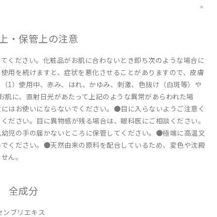
。
上・保管上の注意
してください。化粧品がお肌に合わないとき即ち次のような場合に
の使用を続けますと、症状を悪化させることがありますので、皮膚
（1）使用中、赤み、はれ、かゆみ、刺激、色抜け（白斑等）や
お肌に、直射日光があたって上記のような異常があらわれた場
位にはお使いにならないでください。●目に入らないようご注意く
てください。目に異物感が残る場合は、眼科医にご相談ください。
乳幼児の手の届かないところに保管してください。●極端に高温又
いでください。●天然由来の原料を配合しているため、変色や沈殿
ません。
全成分
センブリエキス