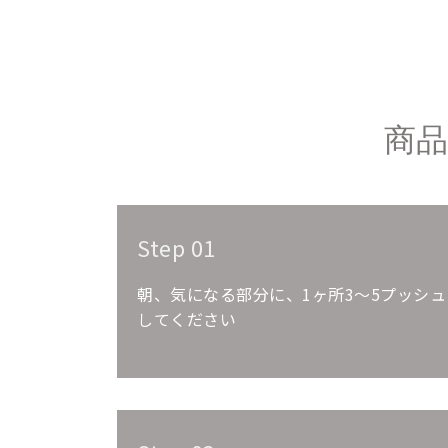
商
Step 01
朝、気になる部分に、1ヶ所3～5プッシュ
してください