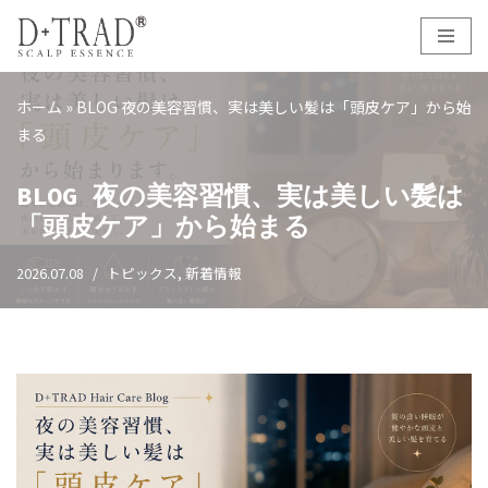
コ
ン
ホーム
»
BLOG 夜の美容習慣、実は美しい髪は「頭皮ケア」から始
テ
まる
ン
ツ
BLOG 夜の美容習慣、実は美しい髪は
へ
「頭皮ケア」から始まる
ス
キ
2026.07.08
トピックス
,
新着情報
ッ
プ