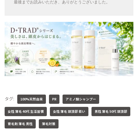
最後までお読みいただき、ありがとうございました。
タグ:
100%天然由来
PR
アミノ酸シャンプー
女性 薄毛 40代 生活習慣
女性 薄毛 頭頂部 若い
男性 薄毛 50代 頭頂部
育毛剤 薄毛 男性
薄毛対策